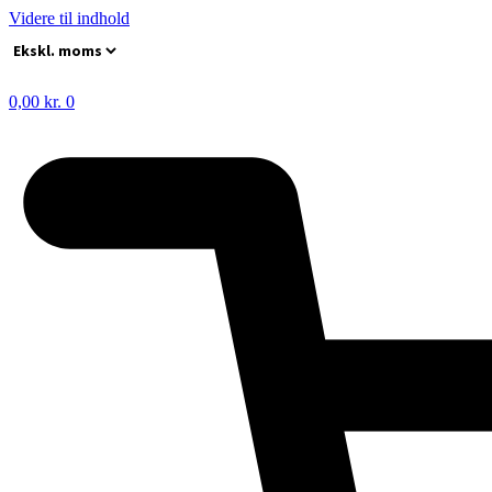
Videre til indhold
0,00
kr.
0