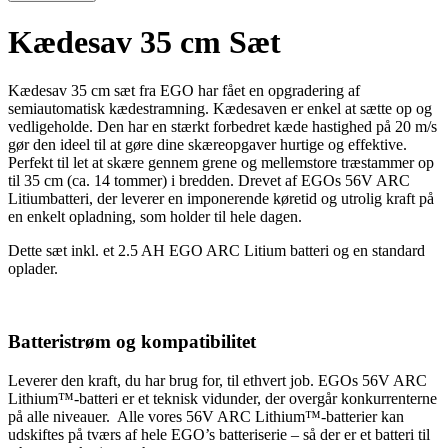
Kædesav 35 cm Sæt
Kædesav 35 cm sæt fra EGO har fået en opgradering af
semiautomatisk kædestramning. Kædesaven er enkel at sætte op og
vedligeholde. Den har en stærkt forbedret kæde hastighed på 20 m/s
gør den ideel til at gøre dine skæreopgaver hurtige og effektive.
Perfekt til let at skære gennem grene og mellemstore træstammer op
til 35 cm (ca. 14 tommer) i bredden. Drevet af EGOs 56V ARC
Litiumbatteri, der leverer en imponerende køretid og utrolig kraft på
en enkelt opladning, som holder til hele dagen.
Dette sæt inkl. et 2.5 AH EGO ARC Litium batteri og en standard
oplader.
Batteristrøm og kompatibilitet
Leverer den kraft, du har brug for, til ethvert job. EGOs 56V ARC
Lithium™-batteri er et teknisk vidunder, der overgår konkurrenterne
på alle niveauer. Alle vores 56V ARC Lithium™-batterier kan
udskiftes på tværs af hele EGO’s batteriserie – så der er et batteri til