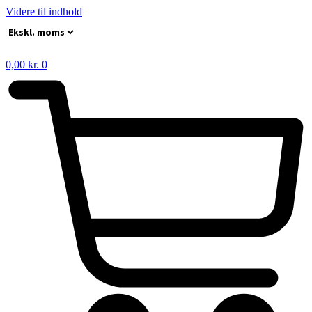
Videre til indhold
0,00
kr.
0