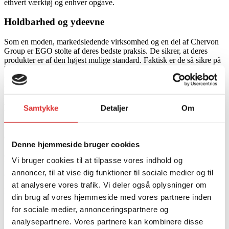
ethvert værktøj og enhver opgave.
Holdbarhed og ydeevne
Som en moden, markedsledende virksomhed og en del af Chervon
Group er EGO stolte af deres bedste praksis. De sikrer, at deres
produkter er af den højest mulige standard. Faktisk er de så sikre på
kvaliteten og ydeevnen af deres værktøjer, at vi tilbyder branchens
førende garantier for værktøjer og batterier, der købes af
professionelle og private brugere.
Miljøvenlighed
Samtykke
Detaljer
Om
Hos EGO tænkes der over ydeevne. Vores eksperter er utrættelige i
deres stræben efter at innovere værktøjer til en bedre verden. EGO’s
Denne hjemmeside bruger cookies
56V ARC Lithium™-batterier er ikke kun bedre end brændstof, de
er også bedre for miljøet. Hjælp os med at føre Europa ind i en
Vi bruger cookies til at tilpasse vores indhold og
batteridrevet fremtid, og engager dig i den smartere, grønnere måde
annoncer, til at vise dig funktioner til sociale medier og til
at arbejde udendørs på.
at analysere vores trafik. Vi deler også oplysninger om
Redskaber og tilbehør
din brug af vores hjemmeside med vores partnere inden
for sociale medier, annonceringspartnere og
Kædesav 35 cm Sæt
analysepartnere. Vores partnere kan kombinere disse