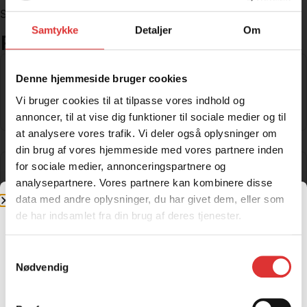
Se Evolis Q80 med 4 m bom
her
Samtykke
Detaljer
Om
Relaterede produkter
.
KELLFRI VEJHØVL TIL ATV
Denne hjemmeside bruger cookies
13.000,00
kr.
Vi bruger cookies til at tilpasse vores indhold og
Læs mere
annoncer, til at vise dig funktioner til sociale medier og til
at analysere vores trafik. Vi deler også oplysninger om
din brug af vores hjemmeside med vores partnere inden
for sociale medier, annonceringspartnere og
IRON BALTIC SILAGE- OG BALLETRAILER
analysepartnere. Vores partnere kan kombinere disse
14.771,25
kr.
data med andre oplysninger, du har givet dem, eller som
Læs mere
de har indsamlet fra din brug af deres tjenester.
Samtykkevalg
Jeg handler som
Nødvendig
UNIVERSAL SPREDER 57 L
Privatperson
Firma og
4.921,87
kr.
EAN
Læs mere
Priser inkl. moms