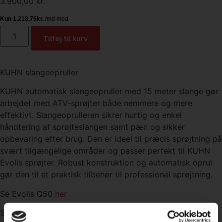
3.900,00
kr.
Tilføj til kurv
KUHN slangeopruller
KUHN automatisk slangeopruller med 15 meter slange gør
arbejdet med ATV-sprøjter både nemmere og mere
effektivt. Slangeoprulleren sikrer hurtig og enkel
håndtering af sprøjteslangen samt pæn og sikker
opbevaring efter brug. Den er ideel til præcis sprøjtning på
svært tilgængelige områder og passer perfekt til KUHN
Evolis sprøjter. Robust konstruktion og automatisk oprul
gør den til et praktisk tilbehør til professionel sprøjtning.
Se Evolis Q50
her
Se Evolis Q80
her